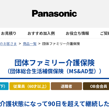
お見積り
おすすめ加入例
お役立ち情報
ご契
のお客さま
商品一覧
団体ファミリー介護保険
団体ファミリー介護保険
（団体総合生活補償保険（MS&AD型））
以下）
従業員（60才以上）
退職者
OB会会員
介護状態になって
90日を超えて継続し