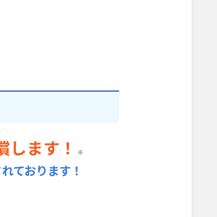
償します！
※
されております！