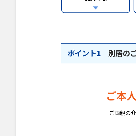
ポイント1
別居の
ご本
ご両親の