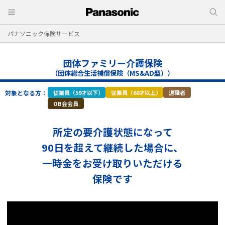
パナソニック保険サービス
団体ファミリー介護保険
（団体総合生活補償保険（MS&AD型））
対象となる方：
従業員（59才以下）
従業員（60才以上）
退職者
OB会会員
所定の要介護状態になって
90日を超えて継続した場合に、
一時金をお受け取りいただける
保険です