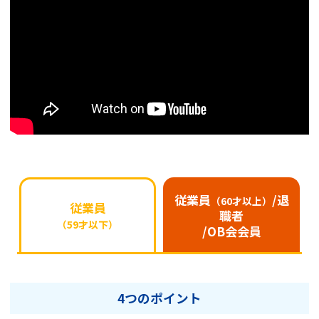
従業員
/退
（60才以上）
従業員
職者
（59才以下）
/OB会会員
4つのポイント