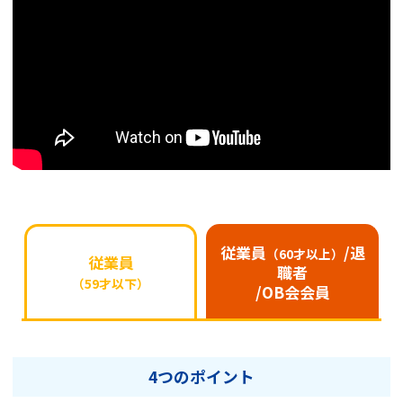
従業員
/退
（60才以上）
従業員
職者
（59才以下）
/OB会会員
4つのポイント