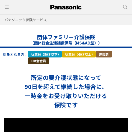
パナソニック保険サービス
団体ファミリー介護保険
（団体総合生活補償保険（MS&AD型））
対象となる方：
従業員（59才以下）
従業員（60才以上）
退職者
OB会会員
所定の要介護状態になって
90日を超えて継続した場合に、
一時金をお受け取りいただける
保険です