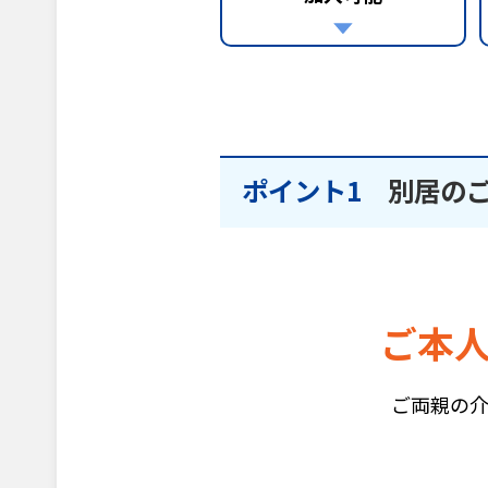
ポイント1
別居の
ご本
ご両親の