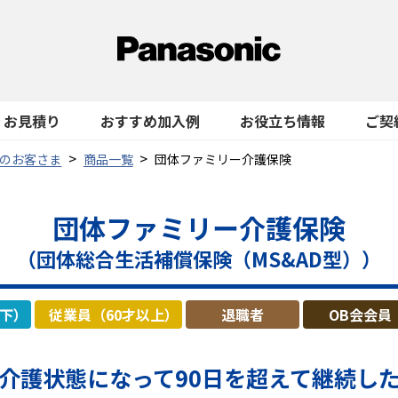
お見積り
おすすめ加入例
お役立ち情報
ご契
のお客さま
商品一覧
団体ファミリー介護保険
団体ファミリー介護保険
（団体総合生活補償保険（MS&AD型））
以下）
従業員（60才以上）
退職者
OB会会員
介護状態になって
90日を超えて継続し