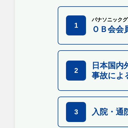
パナソニックグ
1
ＯＢ会会
日本国内
2
事故によ
入院・通
3