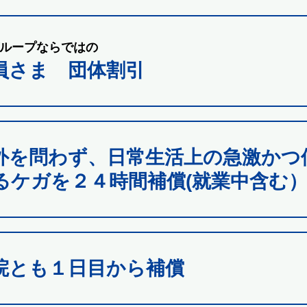
ループならではの
員さま 団体割引
外を問わず、日常生活上の急激かつ
るケガを２４時間補償(就業中含む
院とも１日目から補償