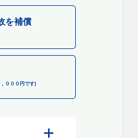
故を補償
，０００円です)