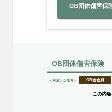
OB団体傷害保
OB団体傷害保険
OB会会員
＜対象となる方＞
この内容