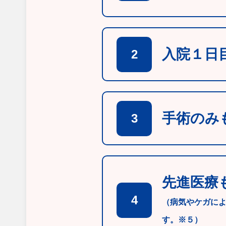
入院１日
2
手術のみ
3
先進医療
4
（病気やケガに
す。※５）