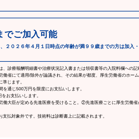
までご加入可能
も、２０２６年４月１日時点の年齢が満９９歳までの方は加入
ては、診療報酬明細書や治療状況記入書または領収書等の入院料欄への記
労働省にて適用/除外が論議され、その結果が都度、厚生労働省のホー
に準じます。
間を通じ500万円を限度にお支払いします。
万円をお支払いします。
生労働大臣が定める先進医療を受けること。②先進医療ごとに厚生労働省
お支払対象外です。技術料は診断書上に記載されます。