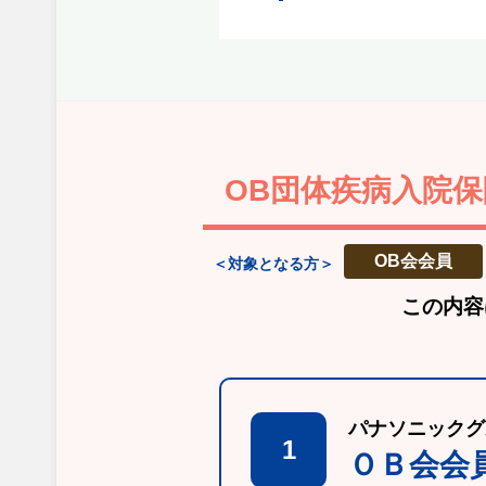
OB団体疾病入院保
OB会会員
＜対象となる方＞
この内容
パナソニックグ
1
ＯＢ会会