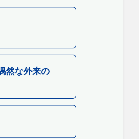
偶然な外来の
）