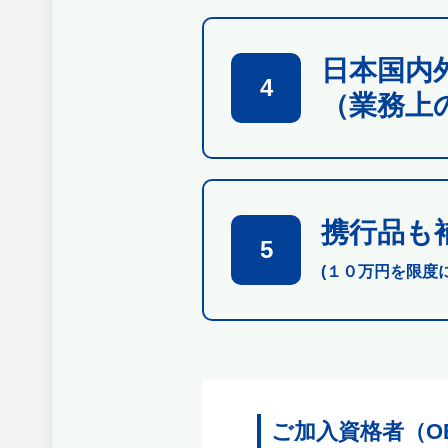
日本国内
4
（業務上
携行品も
5
(１０万円を限度
ご加入資格者（O