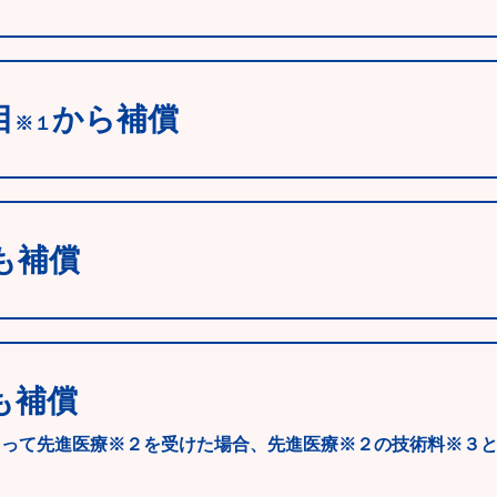
目
から補償
※１
も補償
も補償
よって先進医療※２を受けた場合、先進医療※２の技術料※３