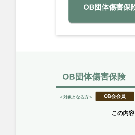
OB団体傷害保
OB団体傷害保険
OB会会員
＜対象となる方＞
この内容