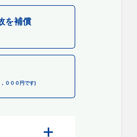
故を補償
，０００円です)