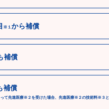
目
から補償
※１
も補償
も補償
よって先進医療※２を受けた場合、先進医療※２の技術料※３