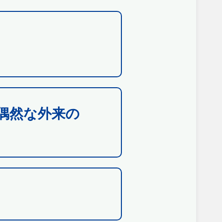
偶然な外来の
）