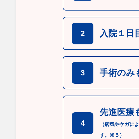
入院１日
2
手術のみ
3
先進医療
4
（病気やケガに
す。※５）