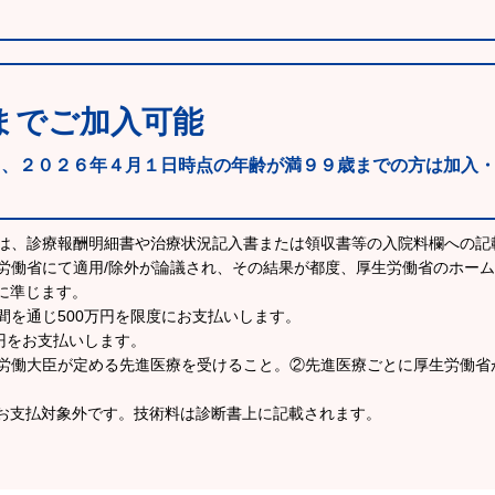
までご加入可能
も、２０２６年４月１日時点の年齢が満９９歳までの方は加入
ては、診療報酬明細書や治療状況記入書または領収書等の入院料欄への記
労働省にて適用/除外が論議され、その結果が都度、厚生労働省のホー
に準じます。
間を通じ500万円を限度にお支払いします。
万円をお支払いします。
生労働大臣が定める先進医療を受けること。②先進医療ごとに厚生労働省
お支払対象外です。技術料は診断書上に記載されます。