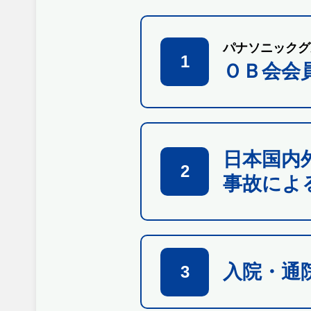
パナソニックグ
1
ＯＢ会会
日本国内
2
事故によ
入院・通
3