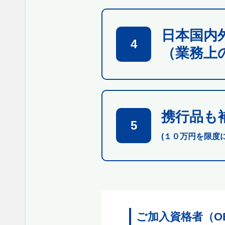
日本国内
4
（業務上
携行品も
5
(１０万円を限度
ご加入資格者（O