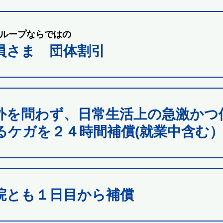
ループならではの
員さま 団体割引
外を問わず、日常生活上の急激かつ
るケガを２４時間補償(就業中含む
院とも１日目から補償