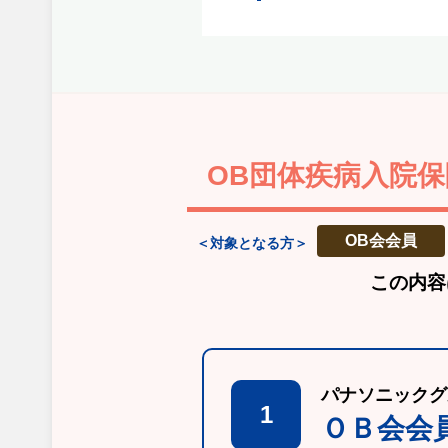
OB団体疾病入院保
OB会会員
＜対象となる方＞
この内容
パナソニックグ
1
ＯＢ会会