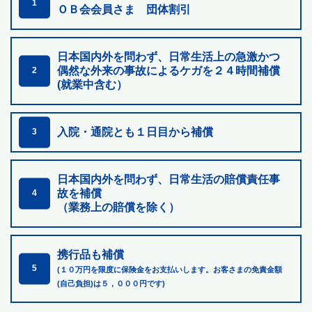
1
ＯＢ会会員さま 団体割引
日本国内外を問わず、日常生活上の急激かつ
偶然な外来の
事故によるケガを２４時間補償
2
(就業中含む）
入院・通院とも１日目から補償
3
日本国内外を問わず、日常生活の賠償責任事
故を補償
4
（業務上の賠償を除く）
携行品も補償
5
(１０万円を限度に保険金をお支払いします。お客さまの免責金額
(自己負担)は５，０００円です)