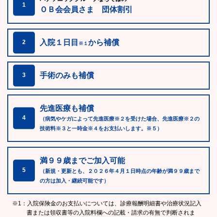
1
ＯＢ会会員さま 団体割引
入院１日目
から補償
2
※１
手術のみも補償
3
先進医療も補償
4
（病気やケガによって先進医療※２を受けた場合、先進医療※２の
技術料※３と一時金※４をお支払いします。※５）
満９９歳までご加入可能
5
（新規・更新とも、２０２６年４月１日時点の年齢が満９９歳まで
の方は加入・継続可能です）
※1：入院保険金のお支払いについては、診療報酬明細書や治療状況記入
書または領収書等の入院料欄への記載・請求の有無で判断されま