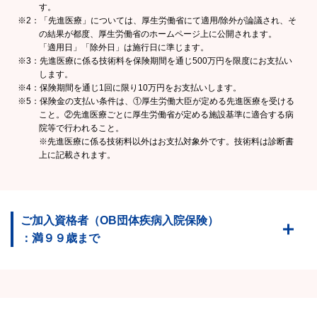
す。
※2：「先進医療」については、厚生労働省にて適用/除外が論議され、そ
の結果が都度、厚生労働省のホームページ上に公開されます。
「適用日」「除外日」は施行日に準じます。
※3：先進医療に係る技術料を保険期間を通じ500万円を限度にお支払い
します。
※4：保険期間を通じ1回に限り10万円をお支払いします。
※5：保険金の支払い条件は、①厚生労働大臣が定める先進医療を受ける
こと。②先進医療ごとに厚生労働省が定める施設基準に適合する病
院等で行われること。
※先進医療に係る技術料以外はお支払対象外です。技術料は診断書
上に記載されます。
ご加入資格者（OB団体疾病入院保険）
：満９９歳まで