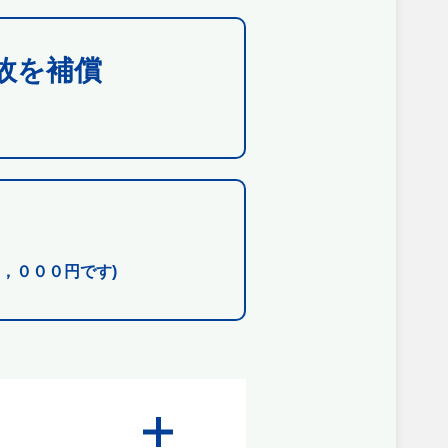
故を補償
，０００円です)