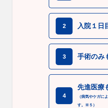
入院１日
2
手術のみ
3
先進医療
4
（病気やケガに
す。※５）