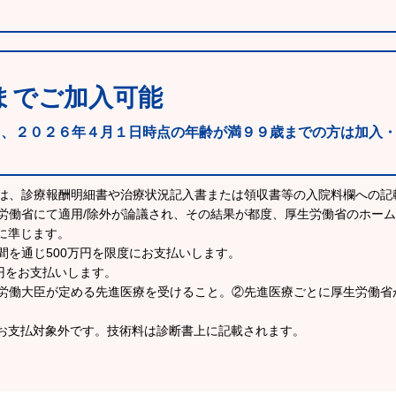
までご加入可能
も、２０２６年４月１日時点の年齢が満９９歳までの方は加入
ては、診療報酬明細書や治療状況記入書または領収書等の入院料欄への記
労働省にて適用/除外が論議され、その結果が都度、厚生労働省のホー
に準じます。
間を通じ500万円を限度にお支払いします。
万円をお支払いします。
生労働大臣が定める先進医療を受けること。②先進医療ごとに厚生労働省
お支払対象外です。技術料は診断書上に記載されます。