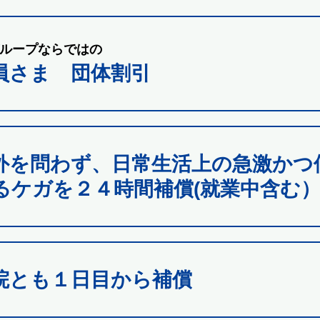
ループならではの
員さま 団体割引
外を問わず、日常生活上の急激かつ
るケガを２４時間補償(就業中含む
院とも１日目から補償