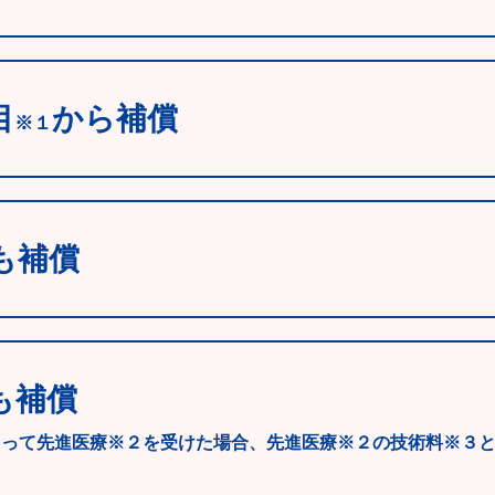
目
から補償
※１
も補償
も補償
よって先進医療※２を受けた場合、先進医療※２の技術料※３