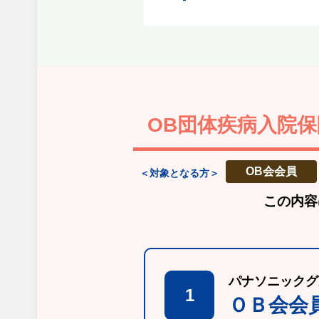
OB団体疾病入院保
OB会会員
＜対象となる方＞
この内容
パナソニックグ
1
ＯＢ会会