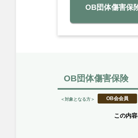
OB団体傷害保
OB団体傷害保険
OB会会員
＜対象となる方＞
この内容