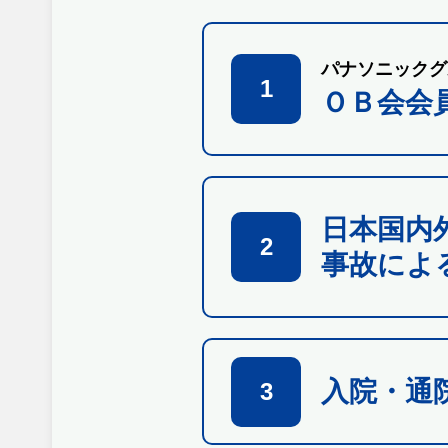
パナソニックグ
1
ＯＢ会会
日本国内
2
事故によ
入院・通
3