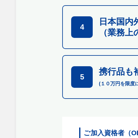
日本国内
4
（業務上
携行品も
5
(１０万円を限度
ご加入資格者（O