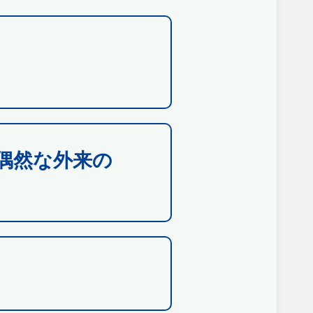
偶然な外来の
）