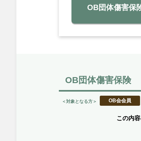
OB団体傷害保
OB団体傷害保険
OB会会員
＜対象となる方＞
この内容