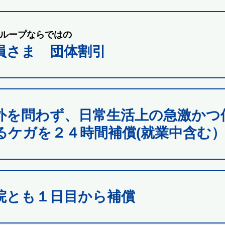
ループならではの
員さま 団体割引
外を問わず、日常生活上の急激かつ
るケガを２４時間補償(就業中含む
院とも１日目から補償