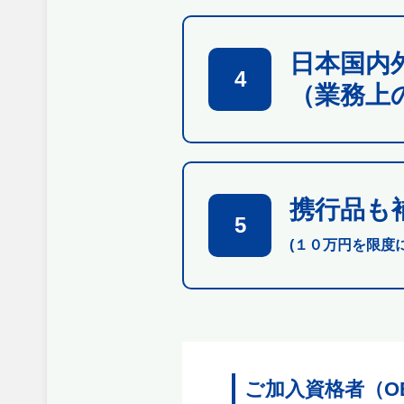
日本国内
4
（業務上
携行品も
5
(１０万円を限度
ご加入資格者（O