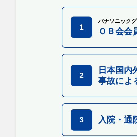
パナソニックグ
1
ＯＢ会会
日本国内
2
事故によ
入院・通
3