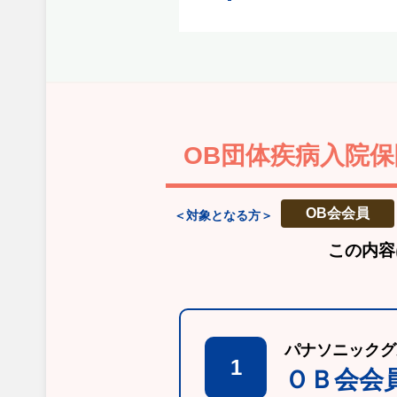
OB団体疾病入院保
OB会会員
＜対象となる方＞
この内容
パナソニックグ
1
ＯＢ会会