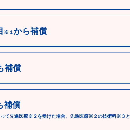
目
から補償
※１
も補償
も補償
よって先進医療※２を受けた場合、先進医療※２の技術料※３