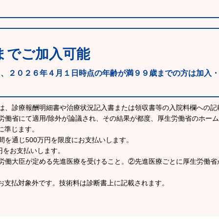
までご加入可能
も、２０２６年４月１日時点の年齢が満９９歳までの方は加入
ては、診療報酬明細書や治療状況記入書または領収書等の入院料欄への記
労働省にて適用/除外が論議され、その結果が都度、厚生労働省のホー
に準じます。
間を通じ500万円を限度にお支払いします。
万円をお支払いします。
生労働大臣が定める先進医療を受けること。②先進医療ごとに厚生労働省
お支払対象外です。技術料は診断書上に記載されます。