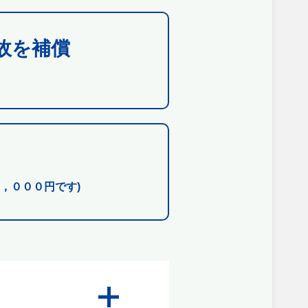
故を補償
，０００円です)