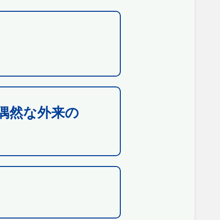
偶然な外来の
）