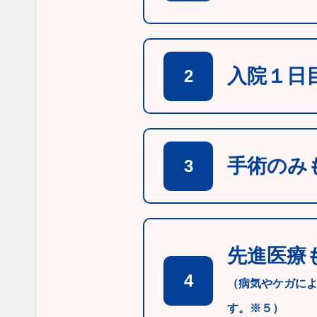
入院１日
2
手術のみ
3
先進医療
4
（病気やケガに
す。※５）