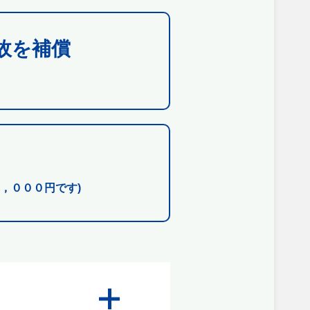
故を補償
，０００円です)