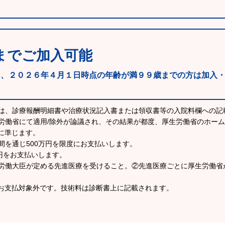
までご加入可能
も、２０２６年４月１日時点の年齢が満９９歳までの方は加入
ては、診療報酬明細書や治療状況記入書または領収書等の入院料欄への記
労働省にて適用/除外が論議され、その結果が都度、厚生労働省のホー
に準じます。
間を通じ500万円を限度にお支払いします。
万円をお支払いします。
生労働大臣が定める先進医療を受けること。②先進医療ごとに厚生労働省
お支払対象外です。技術料は診断書上に記載されます。