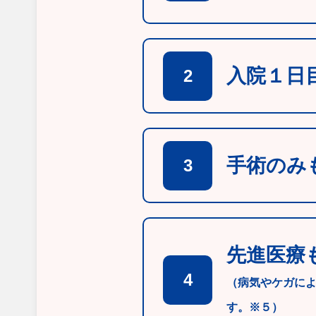
入院１日
2
手術のみ
3
先進医療
4
（病気やケガに
す。※５）