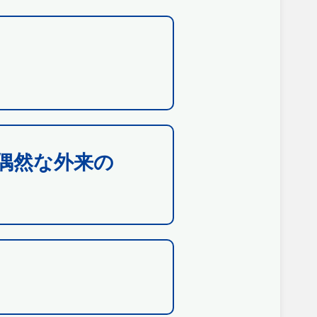
偶然な外来の
）