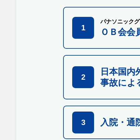
パナソニックグ
1
ＯＢ会会
日本国内
2
事故によ
入院・通
3