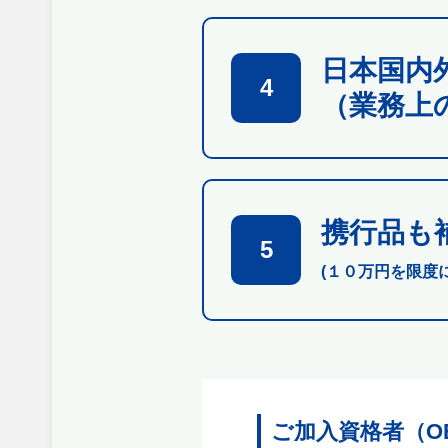
日本国内
4
（業務上
携行品も
5
(１０万円を限度
ご加入資格者（O