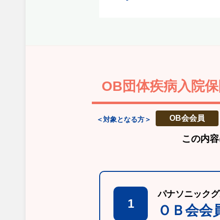
OB団体疾病入院保
OB会会員
＜対象となる方＞
この内容
パナソニックグ
1
ＯＢ会会