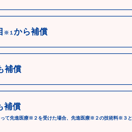
目
から補償
※１
も補償
も補償
よって先進医療※２を受けた場合、先進医療※２の技術料※３