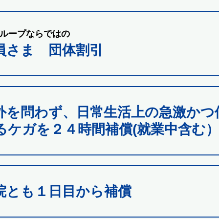
ループならではの
員さま 団体割引
外を問わず、日常生活上の急激かつ
るケガを２４時間補償(就業中含む
院とも１日目から補償