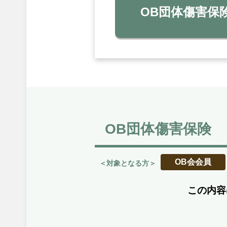
OB団体傷害保
OB団体傷害保険
OB会会員
＜対象となる方＞
この内容