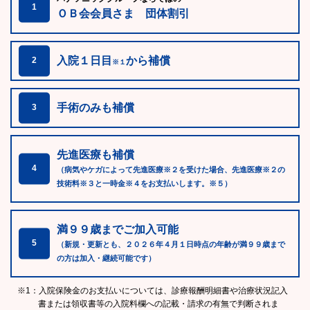
1
ＯＢ会会員さま 団体割引
入院１日目
から補償
2
※１
手術のみも補償
3
先進医療も補償
4
（病気やケガによって先進医療※２を受けた場合、先進医療※２の
技術料※３と一時金※４をお支払いします。※５）
満９９歳までご加入可能
5
（新規・更新とも、２０２６年４月１日時点の年齢が満９９歳まで
の方は加入・継続可能です）
※1：入院保険金のお支払いについては、診療報酬明細書や治療状況記入
書または領収書等の入院料欄への記載・請求の有無で判断されま