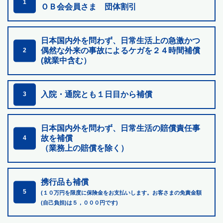
1
ＯＢ会会員さま 団体割引
日本国内外を問わず、日常生活上の急激かつ
偶然な外来の
事故によるケガを２４時間補償
2
(就業中含む）
入院・通院とも１日目から補償
3
日本国内外を問わず、日常生活の賠償責任事
故を補償
4
（業務上の賠償を除く）
携行品も補償
5
(１０万円を限度に保険金をお支払いします。お客さまの免責金額
(自己負担)は５，０００円です)