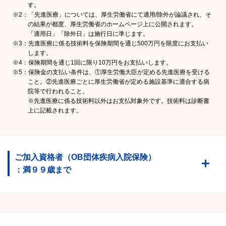
す。
※2：「先進医療」については、厚生労働省にて適用/除外が論議され、そ
の結果が都度、厚生労働省のホームページ上に公開されます。
「適用日」「除外日」は施行日に準じます。
※3：先進医療に係る技術料を保険期間を通じ500万円を限度にお支払い
します。
※4：保険期間を通じ1回に限り10万円をお支払いします。
※5：保険金の支払い条件は、①厚生労働大臣が定める先進医療を受ける
こと。②先進医療ごとに厚生労働省が定める施設基準に適合する病
院等で行われること。
※先進医療に係る技術料以外はお支払対象外です。技術料は診断書
上に記載されます。
ご加入資格者（OB団体疾病入院保険）
：満９９歳まで