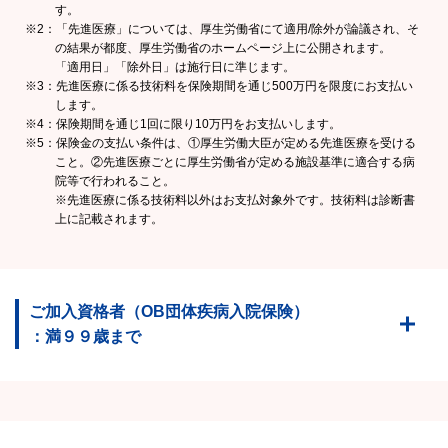
す。
※2：「先進医療」については、厚生労働省にて適用/除外が論議され、そ
の結果が都度、厚生労働省のホームページ上に公開されます。
「適用日」「除外日」は施行日に準じます。
※3：先進医療に係る技術料を保険期間を通じ500万円を限度にお支払い
します。
※4：保険期間を通じ1回に限り10万円をお支払いします。
※5：保険金の支払い条件は、①厚生労働大臣が定める先進医療を受ける
こと。②先進医療ごとに厚生労働省が定める施設基準に適合する病
院等で行われること。
※先進医療に係る技術料以外はお支払対象外です。技術料は診断書
上に記載されます。
ご加入資格者（OB団体疾病入院保険）
：満９９歳まで