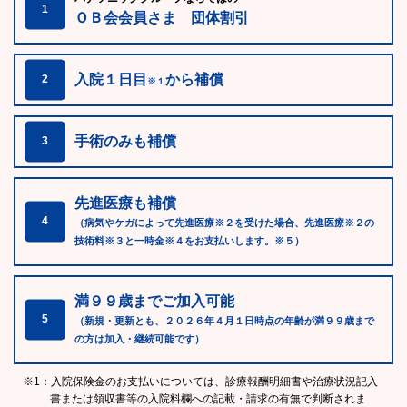
1
ＯＢ会会員さま 団体割引
入院１日目
から補償
2
※１
手術のみも補償
3
先進医療も補償
4
（病気やケガによって先進医療※２を受けた場合、先進医療※２の
技術料※３と一時金※４をお支払いします。※５）
満９９歳までご加入可能
5
（新規・更新とも、２０２６年４月１日時点の年齢が満９９歳まで
の方は加入・継続可能です）
※1：入院保険金のお支払いについては、診療報酬明細書や治療状況記入
書または領収書等の入院料欄への記載・請求の有無で判断されま