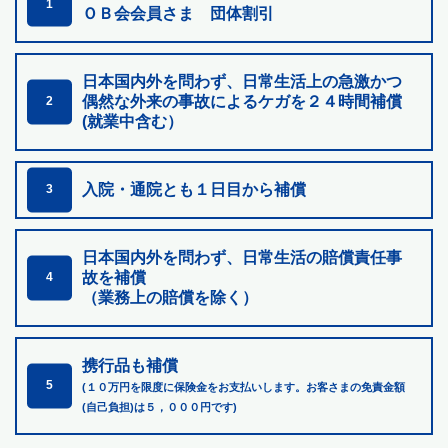
1
ＯＢ会会員さま 団体割引
日本国内外を問わず、日常生活上の急激かつ
偶然な外来の
事故によるケガを２４時間補償
2
(就業中含む）
入院・通院とも１日目から補償
3
日本国内外を問わず、日常生活の賠償責任事
故を補償
4
（業務上の賠償を除く）
携行品も補償
5
(１０万円を限度に保険金をお支払いします。お客さまの免責金額
(自己負担)は５，０００円です)