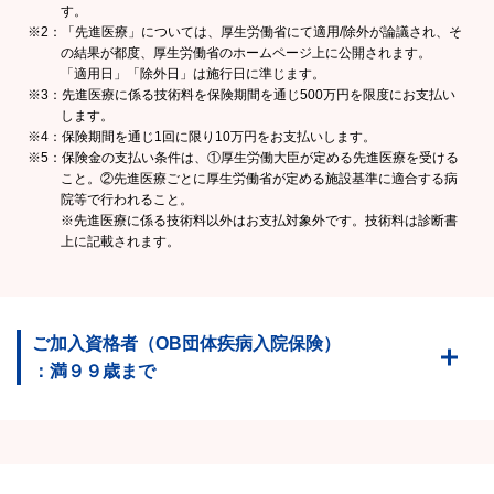
す。
※2：「先進医療」については、厚生労働省にて適用/除外が論議され、そ
の結果が都度、厚生労働省のホームページ上に公開されます。
「適用日」「除外日」は施行日に準じます。
※3：先進医療に係る技術料を保険期間を通じ500万円を限度にお支払い
します。
※4：保険期間を通じ1回に限り10万円をお支払いします。
※5：保険金の支払い条件は、①厚生労働大臣が定める先進医療を受ける
こと。②先進医療ごとに厚生労働省が定める施設基準に適合する病
院等で行われること。
※先進医療に係る技術料以外はお支払対象外です。技術料は診断書
上に記載されます。
ご加入資格者（OB団体疾病入院保険）
：満９９歳まで