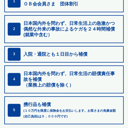
1
ＯＢ会会員さま 団体割引
日本国内外を問わず、日常生活上の急激かつ
偶然な外来の
事故によるケガを２４時間補償
2
(就業中含む）
入院・通院とも１日目から補償
3
日本国内外を問わず、日常生活の賠償責任事
故を補償
4
（業務上の賠償を除く）
携行品も補償
5
(１０万円を限度に保険金をお支払いします。お客さまの免責金額
(自己負担)は５，０００円です)