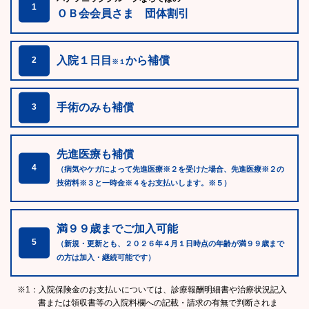
1
ＯＢ会会員さま 団体割引
入院１日目
から補償
2
※１
手術のみも補償
3
先進医療も補償
4
（病気やケガによって先進医療※２を受けた場合、先進医療※２の
技術料※３と一時金※４をお支払いします。※５）
満９９歳までご加入可能
5
（新規・更新とも、２０２６年４月１日時点の年齢が満９９歳まで
の方は加入・継続可能です）
※1：入院保険金のお支払いについては、診療報酬明細書や治療状況記入
書または領収書等の入院料欄への記載・請求の有無で判断されま