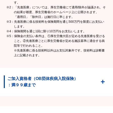
す。
※2：「先進医療」については、厚生労働省にて適用/除外が論議され、そ
の結果が都度、厚生労働省のホームページ上に公開されます。
「適用日」「除外日」は施行日に準じます。
※3：先進医療に係る技術料を保険期間を通じ500万円を限度にお支払い
します。
※4：保険期間を通じ1回に限り10万円をお支払いします。
※5：保険金の支払い条件は、①厚生労働大臣が定める先進医療を受ける
こと。②先進医療ごとに厚生労働省が定める施設基準に適合する病
院等で行われること。
※先進医療に係る技術料以外はお支払対象外です。技術料は診断書
上に記載されます。
ご加入資格者（OB団体疾病入院保険）
：満９９歳まで