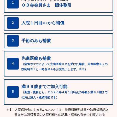
1
ＯＢ会会員さま 団体割引
入院１日目
から補償
2
※１
手術のみも補償
3
先進医療も補償
4
（病気やケガによって先進医療※２を受けた場合、先進医療※２の
技術料※３と一時金※４をお支払いします。※５）
満９９歳までご加入可能
5
（新規・更新とも、２０２６年４月１日時点の年齢が満９９歳まで
の方は加入・継続可能です）
※1：入院保険金のお支払いについては、診療報酬明細書や治療状況記入
書または領収書等の入院料欄への記載・請求の有無で判断されま