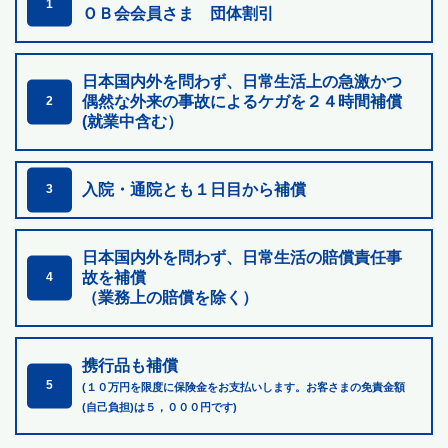
1
ＯＢ会会員さま 団体割引
日本国内外を問わず、日常生活上の急激かつ
偶然な外来の
事故によるケガを２４時間補償
2
(就業中含む）
入院・通院とも１日目から補償
3
日本国内外を問わず、日常生活の賠償責任事
故を補償
4
（業務上の賠償を除く）
携行品も補償
5
(１０万円を限度に保険金をお支払いします。お客さまの免責金額
(自己負担)は５，０００円です)