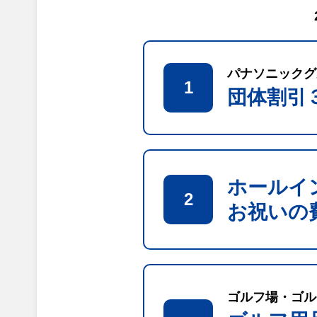
パナソニックグ
1
団体割引
ホールイ
2
お祝いの
ゴルフ場・ゴル