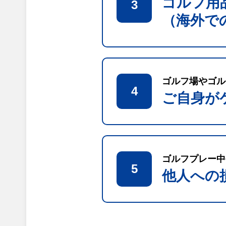
ゴルフ用
3
（海外で
ゴルフ場やゴル
4
ご自身が
ゴルフプレー中
5
他人への