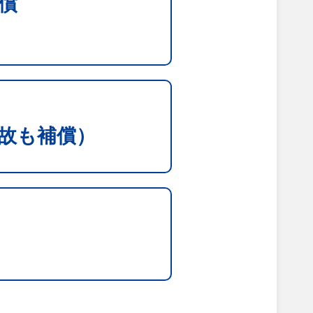
償
故も補償）