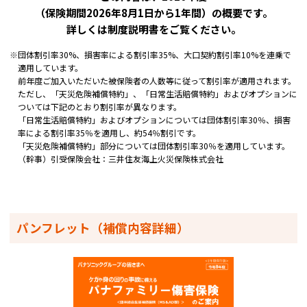
（保険期間2026年8月1日から1年間）の概要です。
詳しくは制度説明書をご覧ください。
※
団体割引率30%、損害率による割引率35%、大口契約割引率10%を連乗で
適用しています。
前年度ご加入いただいた被保険者の人数等に従って割引率が適用されます。
ただし、「天災危険補償特約」、「日常生活賠償特約」およびオプションに
ついては下記のとおり割引率が異なります。
「日常生活賠償特約」およびオプションについては団体割引率30％、損害
率による割引率35％を適用し、約54％割引です。
「天災危険補償特約」部分については団体割引率30％を適用しています。
（幹事）引受保険会社：三井住友海上火災保険株式会社
パンフレット（補償内容詳細）