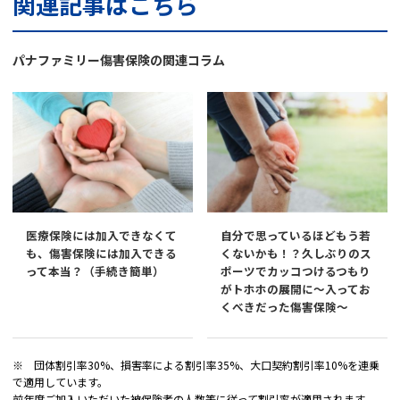
関連記事はこちら
パナファミリー傷害保険の関連コラム
医療保険には加入できなくて
自分で思っているほどもう若
も、傷害保険には加入できる
くないかも！？久しぶりのス
って本当？（手続き簡単）
ポーツでカッコつけるつもり
がトホホの展開に～入ってお
くべきだった傷害保険～
※ 団体割引率30%、損害率による割引率35%、大口契約割引率10%を連乗
で適用しています。
前年度ご加入いただいた被保険者の人数等に従って割引率が適用されます。