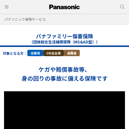
パナソニック保険サービス
パナファミリー傷害保険
（団体総合生活補償保険（MS&AD型））
対象となる方：
従業員
OB会会員
退職者
ケガや賠償事故等、
身の回りの事故に備える保険です