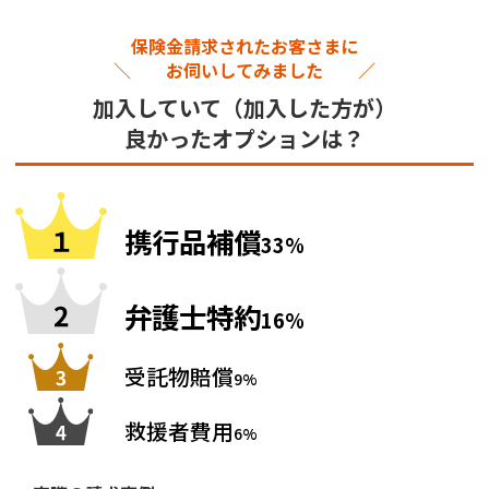
保険金請求されたお客さまに
＼ お伺いしてみました ／
加入していて（加入した方が）
良かったオプションは？
携行品補償
33%
弁護士特約
16%
受託物賠償
9%
救援者費用
6%