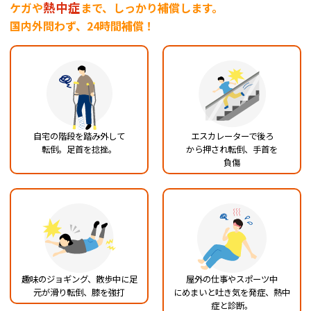
熱中症
ケガや
まで、しっかり補償します。
国内外問わず、24時間補償！
自宅の階段を踏み外して
エスカレーターで後ろ
転倒。足首を捻挫。
から押され転倒、手首を
負傷
趣味のジョギング、散歩中
に足
屋外の仕事やスポーツ中
元が滑り転倒、膝を
強打
にめまいと吐き気を発症、
熱中
症と診断。