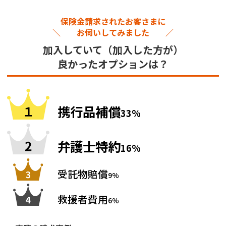
保険金請求されたお客さまに
＼ お伺いしてみました ／
加入していて（加入した方が）
良かったオプションは？
携行品補償
33%
弁護士特約
16%
受託物賠償
9%
救援者費用
6%