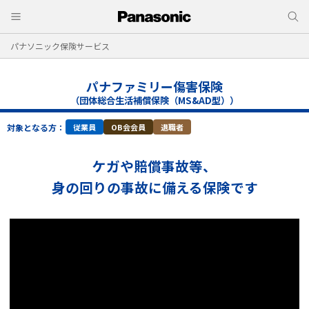
パナソニック保険サービス
パナファミリー傷害保険
（団体総合生活補償保険（MS&AD型））
対象となる方：
従業員
OB会会員
退職者
ケガや賠償事故等、
身の回りの事故に備える保険です