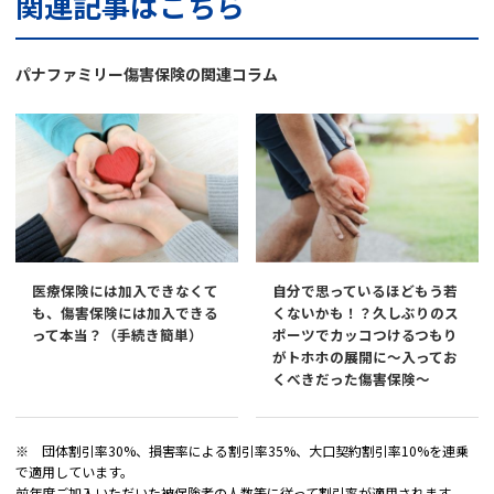
関連記事はこちら
パナファミリー傷害保険の関連コラム
医療保険には加入できなくて
自分で思っているほどもう若
も、傷害保険には加入できる
くないかも！？久しぶりのス
って本当？（手続き簡単）
ポーツでカッコつけるつもり
がトホホの展開に～入ってお
くべきだった傷害保険～
※ 団体割引率30%、損害率による割引率35%、大口契約割引率10%を連乗
で適用しています。
前年度ご加入いただいた被保険者の人数等に従って割引率が適用されます。