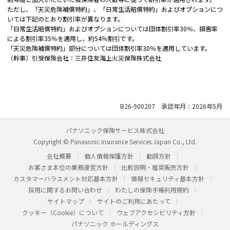
ただし、「天災危険補償特約」、「日常生活賠償特約」およびオプションにつ
いては下記のとおり割引率が異なります。
「日常生活賠償特約」およびオプションについては団体割引率30％、損害率
による割引率35％を適用し、約54％割引です。
「天災危険補償特約」部分については団体割引率30％を適用しています。
（幹事）引受保険会社：三井住友海上火災保険株式会社
B26-900207 承認年月：2026年5月
パナソニック保険サービス株式会社
Copyright © Panasonic Insurance Services Japan Co., Ltd.
会社概要
個人情報保護方針
勧誘方針
お客さま本位の業務運営方針
比較説明・推奨販売方針
カスタマーハラスメント対応基本方針
情報セキュリティ基本方針
採用に関するお問い合わせ
わたしの保険手帳利用規約
サイトマップ
サイトのご利用にあたって
クッキー（Cookie）について
ウェブアクセシビリティ方針
パナソニック ホールディングス