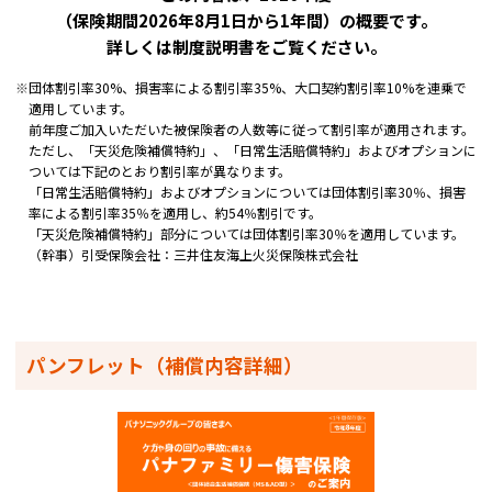
（保険期間2026年8月1日から1年間）の概要です。
詳しくは制度説明書をご覧ください。
※
団体割引率30%、損害率による割引率35%、大口契約割引率10%を連乗で
適用しています。
前年度ご加入いただいた被保険者の人数等に従って割引率が適用されます。
ただし、「天災危険補償特約」、「日常生活賠償特約」およびオプションに
ついては下記のとおり割引率が異なります。
「日常生活賠償特約」およびオプションについては団体割引率30％、損害
率による割引率35％を適用し、約54％割引です。
「天災危険補償特約」部分については団体割引率30％を適用しています。
（幹事）引受保険会社：三井住友海上火災保険株式会社
パンフレット（補償内容詳細）