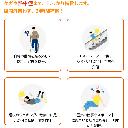
熱中症
ケガや
まで、しっかり補償します。
国内外問わず、24時間補償！
自宅の階段を踏み外して
エスカレーターで後ろ
転倒。足首を捻挫。
から押され転倒、手首を
負傷
趣味のジョギング、散歩中
に足
屋外の仕事やスポーツ中
元が滑り転倒、膝を
強打
にめまいと吐き気を発症、
熱中
症と診断。