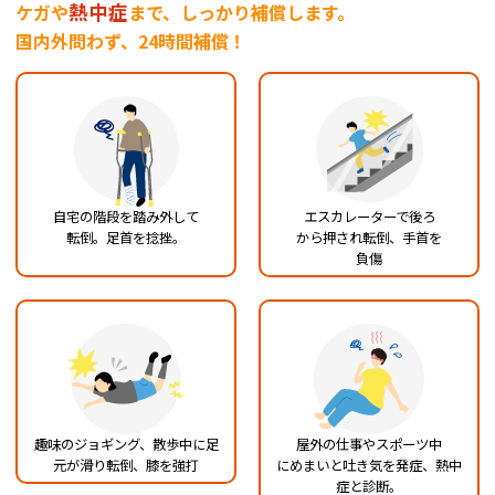
熱中症
ケガや
まで、しっかり補償します。
国内外問わず、24時間補償！
自宅の階段を踏み外して
エスカレーターで後ろ
転倒。足首を捻挫。
から押され転倒、手首を
負傷
趣味のジョギング、散歩中
に足
屋外の仕事やスポーツ中
元が滑り転倒、膝を
強打
にめまいと吐き気を発症、
熱中
症と診断。