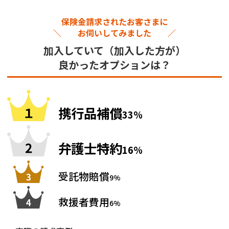
保険金請求されたお客さまに
＼ お伺いしてみました ／
加入していて（加入した方が）
良かったオプションは？
携行品補償
33%
弁護士特約
16%
受託物賠償
9%
救援者費用
6%