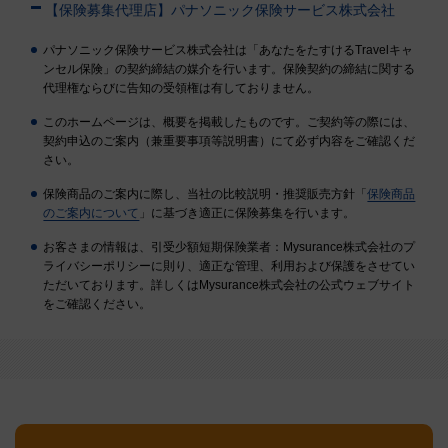
【保険募集代理店】パナソニック保険サービス株式会社
パナソニック保険サービス株式会社は「あなたをたすけるTravelキャ
ンセル保険」の契約締結の媒介を行います。保険契約の締結に関する
代理権ならびに告知の受領権は有しておりません。
このホームページは、概要を掲載したものです。ご契約等の際には、
契約申込のご案内（兼重要事項等説明書）にて必ず内容をご確認くだ
さい。
保険商品のご案内に際し、当社の比較説明・推奨販売方針「
保険商品
のご案内について
」に基づき適正に保険募集を行います。
お客さまの情報は、引受少額短期保険業者：Mysurance株式会社のプ
ライバシーポリシーに則り、適正な管理、利用および保護をさせてい
ただいております。詳しくはMysurance株式会社の公式ウェブサイト
をご確認ください。