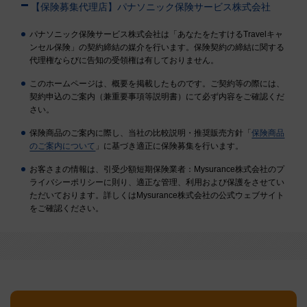
【保険募集代理店】パナソニック保険サービス株式会社
パナソニック保険サービス株式会社は「あなたをたすけるTravelキャ
ンセル保険」の契約締結の媒介を行います。保険契約の締結に関する
代理権ならびに告知の受領権は有しておりません。
このホームページは、概要を掲載したものです。ご契約等の際には、
契約申込のご案内（兼重要事項等説明書）にて必ず内容をご確認くだ
さい。
保険商品のご案内に際し、当社の比較説明・推奨販売方針「
保険商品
のご案内について
」に基づき適正に保険募集を行います。
お客さまの情報は、引受少額短期保険業者：Mysurance株式会社のプ
ライバシーポリシーに則り、適正な管理、利用および保護をさせてい
ただいております。詳しくはMysurance株式会社の公式ウェブサイト
をご確認ください。