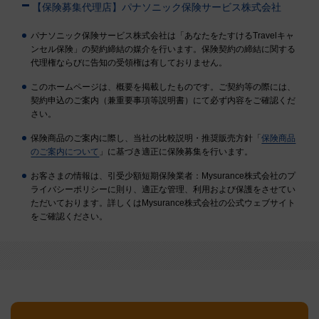
【保険募集代理店】パナソニック保険サービス株式会社
パナソニック保険サービス株式会社は「あなたをたすけるTravelキャ
ンセル保険」の契約締結の媒介を行います。保険契約の締結に関する
代理権ならびに告知の受領権は有しておりません。
このホームページは、概要を掲載したものです。ご契約等の際には、
契約申込のご案内（兼重要事項等説明書）にて必ず内容をご確認くだ
さい。
保険商品のご案内に際し、当社の比較説明・推奨販売方針「
保険商品
のご案内について
」に基づき適正に保険募集を行います。
お客さまの情報は、引受少額短期保険業者：Mysurance株式会社のプ
ライバシーポリシーに則り、適正な管理、利用および保護をさせてい
ただいております。詳しくはMysurance株式会社の公式ウェブサイト
をご確認ください。