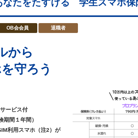
あなたをたすける 学生スマホ保
OB会会員
退職者
ルから
ホを守ろう
サービス付
保険期間１年間）
IM利用スマホ（注2）が