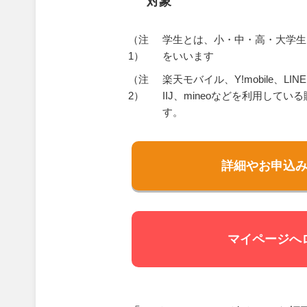
対象
（注
学生とは、小・中・高・大学生
1）
をいいます
（注
楽天モバイル、Y!mobile、LI
2）
IIJ、mineoなどを利用して
す。
詳細やお申込
マイページへ