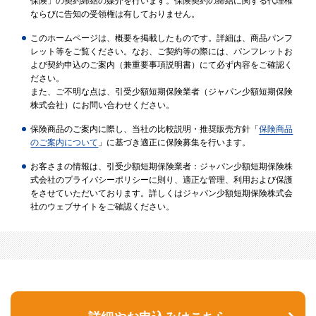
保険」の契約締結の媒介を行います。保険契約の締結に関する代理権
ならびに告知の受領権は有しておりません。
このホームページは、概要を掲載したものです。詳細は、商品パンフ
レット等をご覧ください。なお、ご契約等の際には、パンフレットお
よび契約申込のご案内（兼重要事項説明書）にて必ず内容をご確認く
ださい。
また、ご不明な点は、引受少額短期保険業者（ジャパン少額短期保険
株式会社）にお問い合わせください。
保険商品のご案内に際し、当社の比較説明・推奨販売方針「
保険商品
のご案内について
」に基づき適正に保険募集を行います。
お客さまの情報は、引受少額短期保険業者：ジャパン少額短期保険株
式会社のプライバシーポリシーに則り、適正な管理、利用および保護
をさせていただいております。詳しくはジャパン少額短期保険株式会
社のウェブサイトをご確認ください。