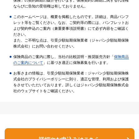
保険」の契約締結の媒介を行います。保険契約の締結に関する代理権
ならびに告知の受領権は有しておりません。
このホームページは、概要を掲載したものです。詳細は、商品パンフ
レット等をご覧ください。なお、ご契約等の際には、パンフレットお
よび契約申込のご案内（兼重要事項説明書）にて必ず内容をご確認く
ださい。
また、ご不明な点は、引受少額短期保険業者（ジャパン少額短期保険
株式会社）にお問い合わせください。
保険商品のご案内に際し、当社の比較説明・推奨販売方針「
保険商品
のご案内について
」に基づき適正に保険募集を行います。
お客さまの情報は、引受少額短期保険業者：ジャパン少額短期保険株
式会社のプライバシーポリシーに則り、適正な管理、利用および保護
をさせていただいております。詳しくはジャパン少額短期保険株式会
社のウェブサイトをご確認ください。