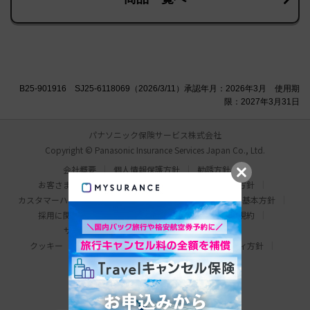
B25-901916 SJ25-6118069（2026/3/11）承認年月：2026年3月 使用期
限：2027年3月31日
パナソニック保険サービス株式会社
Copyright © Panasonic Insurance Services Japan Co., Ltd.
会社概要
個人情報保護方針
勧誘方針
お客さま本位の業務運営方針
比較説明・推奨販売方針
カスタマーハラスメント対応基本方針
情報セキュリティ基本方針
採用に関するお問い合わせ
わたしの保険手帳利用規約
サイトマップ
サイトのご利用にあたって
クッキー（Cookie）について
ウェブアクセシビリティ方針
パナソニック ホールディングス
Area/Country