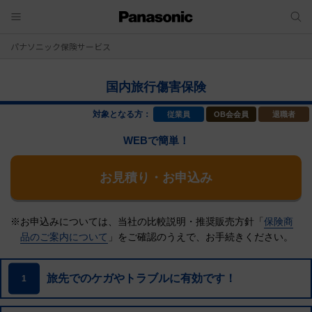
パナソニック保険サービス
国内旅行傷害保険
対象となる方：
従業員
OB会会員
退職者
WEBで簡単！
お見積り・お申込み
※お申込みについては、当社の比較説明・推奨販売方針「
保険商
品のご案内について
」をご確認のうえで、
お手続きください。
旅先でのケガやトラブルに有効です！
1