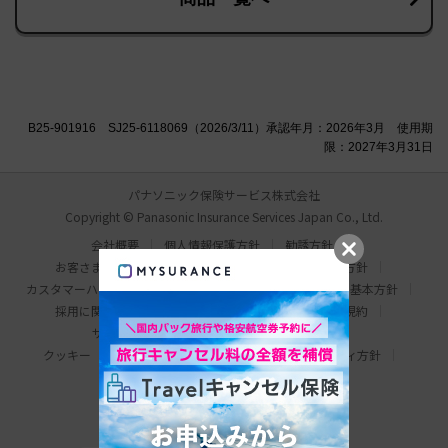
B25-901916 SJ25-6118069（2026/3/11）承認年月：2026年3月 使用期
限：2027年3月31日
パナソニック保険サービス株式会社
Copyright © Panasonic Insurance Services Japan Co., Ltd.
会社概要
個人情報保護方針
勧誘方針
お客さま本位の業務運営方針
比較説明・推奨販売方針
カスタマーハラスメント対応基本方針
情報セキュリティ基本方針
採用に関するお問い合わせ
わたしの保険手帳利用規約
サイトマップ
サイトのご利用にあたって
クッキー（Cookie）について
ウェブアクセシビリティ方針
パナソニック ホールディングス
Area/Country