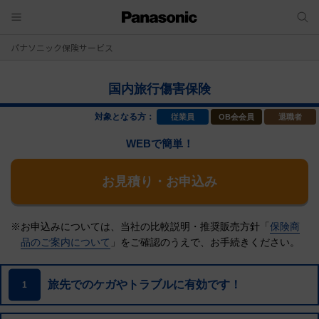
パナソニック保険サービス
国内旅行傷害保険
対象となる方：
従業員
OB会会員
退職者
WEBで簡単！
お見積り・お申込み
※お申込みについては、当社の比較説明・推奨販売方針「
保険商
品のご案内について
」をご確認のうえで、
お手続きください。
旅先でのケガやトラブルに有効です！
1