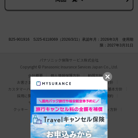
B25-901916 SJ25-6118069（2026/3/11）承認年月：2026年3月 使用期
限：2027年3月31日
パナソニック保険サービス株式会社
Copyright © Panasonic Insurance Services Japan Co., Ltd.
会社概要
個人情報保護方針
勧誘方針
お客さま本位の業務運営方針
比較説明・推奨販売方針
カスタマーハラスメント対応基本方針
情報セキュリティ基本方針
採用に関するお問い合わせ
わたしの保険手帳利用規約
サイトマップ
サイトのご利用にあたって
クッキー（Cookie）について
ウェブアクセシビリティ方針
パナソニック ホールディングス
Area/Country