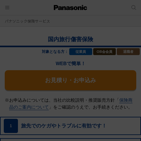
パナソニック保険サービス
国内旅行傷害保険
対象となる方：
従業員
OB会会員
退職者
WEBで簡単！
お見積り・お申込み
※お申込みについては、当社の比較説明・推奨販売方針「
保険商
品のご案内について
」をご確認のうえで、
お手続きください。
旅先でのケガやトラブルに有効です！
1