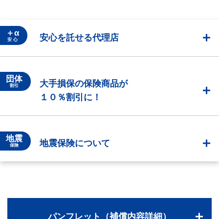
＋α
安心を託せる代理店
安 心
団体
大手損保の保険商品が
割引
１０％割引に！
地震
地震保険について
保険
パンフレット（補償内容詳細）