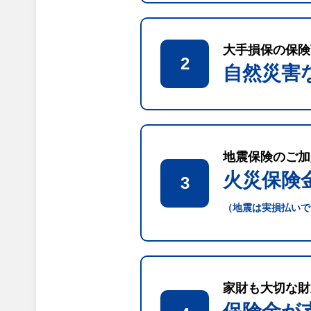
大手損保の保険
2
自然災害
地震保険のご加
火災保険
3
（地震は実損払いで
家財も大切な財