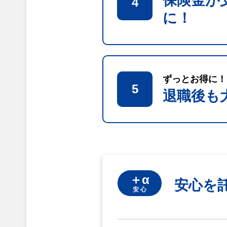
保険金が
4
に！
ずっとお得に！
5
退職後も
＋α
安心を
安 心