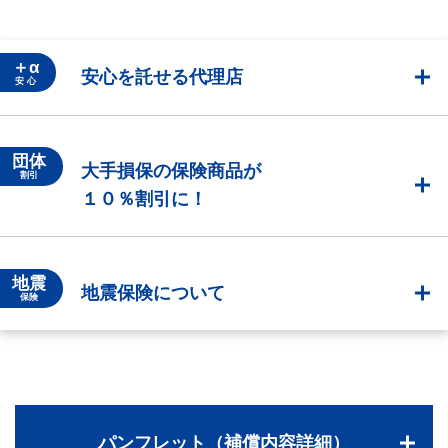
＋α
安心を託せる代理店
安 心
団体
大手損保の保険商品が
割引
１０％割引に！
地震
地震保険について
保険
パンフレット（補償内容詳細）