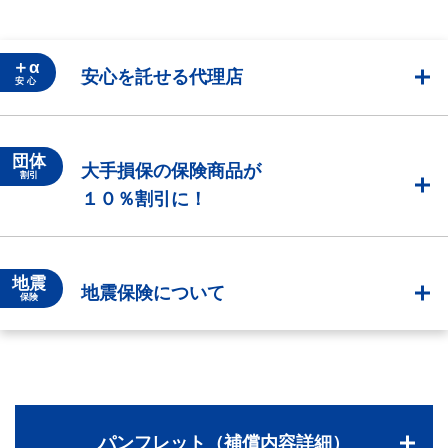
＋α
安心を託せる代理店
安 心
団体
大手損保の保険商品が
割引
１０％割引に！
地震
地震保険について
保険
パンフレット（補償内容詳細）