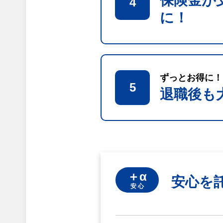
保険金が
4
に！
ずっとお得に！
5
退職後も
＋α
安心を
安 心