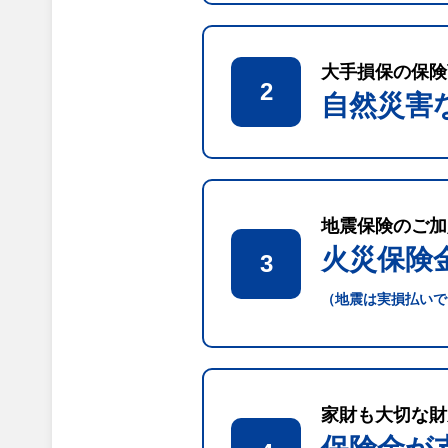
大手損保の保険
2
自然災害
地震保険のご加
火災保険
3
（地震は実損払いで
家財も大切な財