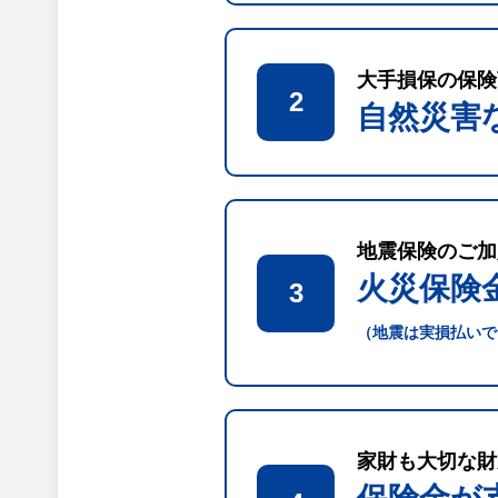
大手損保の保険
2
自然災害
地震保険のご加
火災保険
3
（地震は実損払いで
家財も大切な財