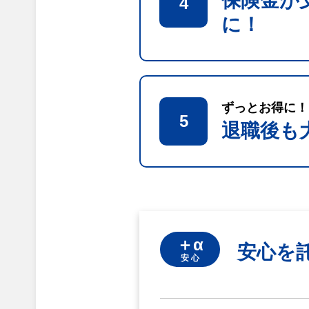
保険金が
4
に！
ずっとお得に！
5
退職後も
＋α
安心を
安 心