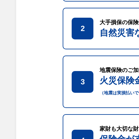
大手損保の保険
2
自然災害
地震保険のご加
火災保険
3
（地震は実損払いで
家財も大切な財