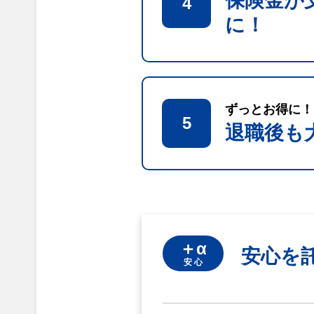
保険金が
4
に！
ずっとお得に！
5
退職後も
＋α
安心を
安 心