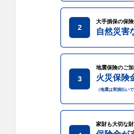
大手損保の保険
2
自然災害
地震保険のご加
火災保険
3
（地震は実損払いで
家財も大切な財