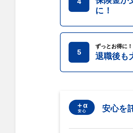
保険金が
4
に！
ずっとお得に！
5
退職後も
＋α
安心を
安 心