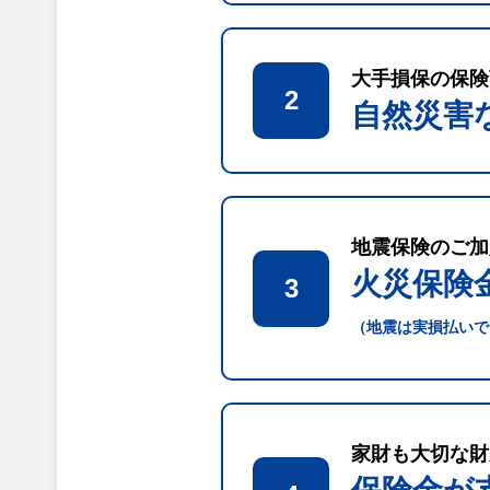
大手損保の保険
2
自然災害
地震保険のご加
火災保険
3
（地震は実損払いで
家財も大切な財