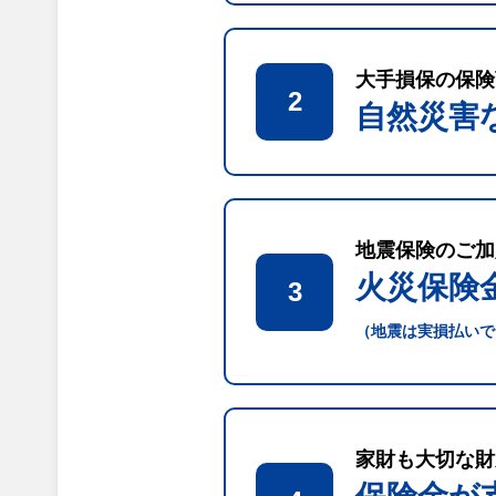
大手損保の保険
2
自然災害
地震保険のご加
火災保険
3
（地震は実損払いで
家財も大切な財