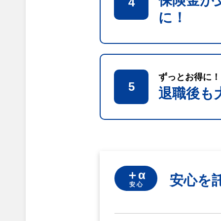
保険金が
4
に！
ずっとお得に！
5
退職後も
＋α
安心を
安 心