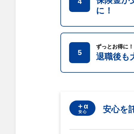
保険金が
4
に！
ずっとお得に！
5
退職後も
＋α
安心を
安 心