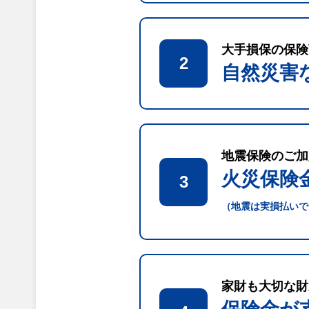
大手損保の保険
2
自然災害
地震保険のご加
火災保険
3
（地震は実損払いで
家財も大切な財