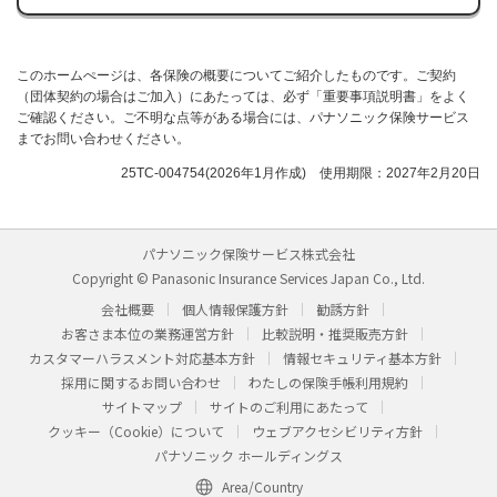
このホームぺージは、各保険の概要についてご紹介したものです。ご契約
（団体契約の場合はご加入）にあたっては、必ず「重要事項説明書」をよく
ご確認ください。ご不明な点等がある場合には、パナソニック保険サービス
までお問い合わせください。
25TC-004754(2026年1月作成) 使用期限：2027年2月20日
パナソニック保険サービス株式会社
Copyright © Panasonic Insurance Services Japan Co., Ltd.
会社概要
個人情報保護方針
勧誘方針
お客さま本位の業務運営方針
比較説明・推奨販売方針
カスタマーハラスメント対応基本方針
情報セキュリティ基本方針
採用に関するお問い合わせ
わたしの保険手帳利用規約
サイトマップ
サイトのご利用にあたって
クッキー（Cookie）について
ウェブアクセシビリティ方針
パナソニック ホールディングス
Area/Country