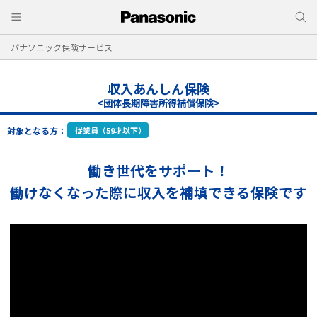
パナソニック保険サービス
収入あんしん保険
<団体長期障害所得補償保険>
対象となる方：
従業員（59才以下）
働き世代をサポート！
働けなくなった際に収入を補填できる保険です