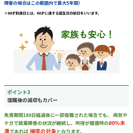
障害の場合はこの範囲内で最大5年間）
※60才到達日とは、60才に達する誕生日の前日をいいます。
ポイント3
復職後の減収もカバー
免責期間180日経過後に一部復職された場合でも、
病気や
80％未
ケガで就業障害の状況が継続し、所得が健康時の
満
補償の対象
であれば
となります。