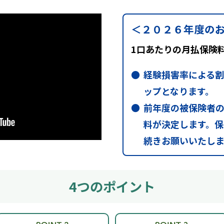
＜２０２６年度の
1口あたりの月払保険
経験損害率による
ップとなります。
前年度の被保険者
料が決定します。
続きお願いいたしま
4つのポイント