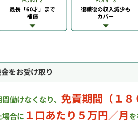
最長「60才」まで
復職後の収入減少も
補償
カバー
険金をお受け取り
免責期間（１８
期間働けなくなり、
１口あたり５万円／月
た場合に
を