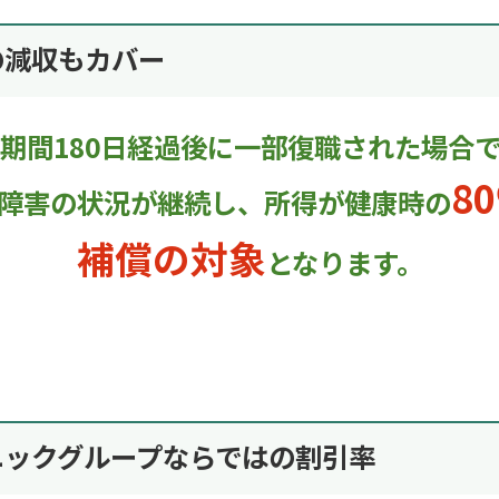
の減収もカバー
期間180日経過後に一部復職された場合
8
障害の状況が継続し、所得が健康時の
補償の対象
となります。
ニックグループならではの割引率