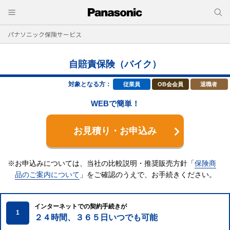
パナソニック保険サービス
自賠責保険（バイク）
対象となる方：
従業員
OB会会員
退職者
WEBで簡単！
お見積り・お申込み
※お申込みについては、当社の比較説明・推奨販売方針「
保険商
品のご案内について
」をご確認のうえで、
お手続きください。
インターネットでの契約手続きが
1
２４時間、３６５日いつでも可能