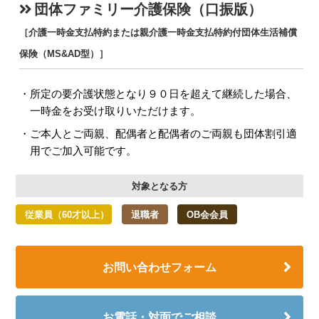
団体ファミリー介護保険（口振版）
［介護一時金支払特約または親介護一時金支払特約付団体生活補償
保険（MS&AD型）］
所定の要介護状態となり９０日を超えて継続した場合、
一時金をお受け取りいただけます。
ご本人とご両親、配偶者と配偶者のご両親も団体割引適
用でご加入可能です。
対象となる方
従業員（60才以上）
退職者
OB会会員
お問い合わせフォーム
お電話・対面でご相談