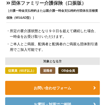
団体ファミリー介護保険（口振版）
［介護一時金支払特約または親介護一時金支払特約付団体生活補償
保険（MS&AD型）］
所定の要介護状態となり９０日を超えて継続した場合、
一時金をお受け取りいただけます。
ご本人とご両親、配偶者と配偶者のご両親も団体割引適
用でご加入可能です。
対象となる方
従業員（60才以上）
退職者
OB会会員
お問い合わせフォーム
お電話・対面でご相談