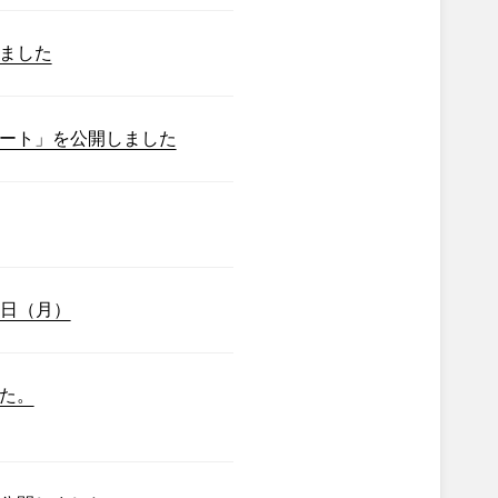
ました
ート」を公開しました
7日（月）
た。