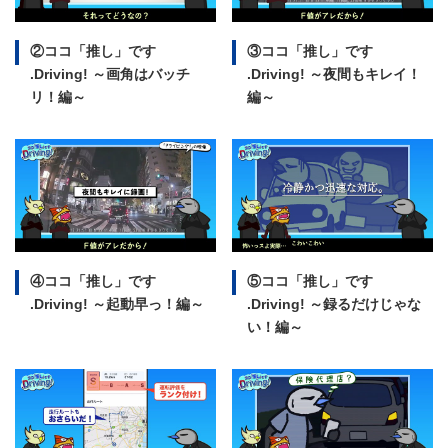
②ココ「推し」です
③ココ「推し」です
.Driving!
～画角はバッチ
.Driving!
～夜間もキレイ！
リ！編～
編～
④ココ「推し」です
⑤ココ「推し」です
.Driving!
～起動早っ！編～
.Driving!
～録るだけじゃな
い！編～