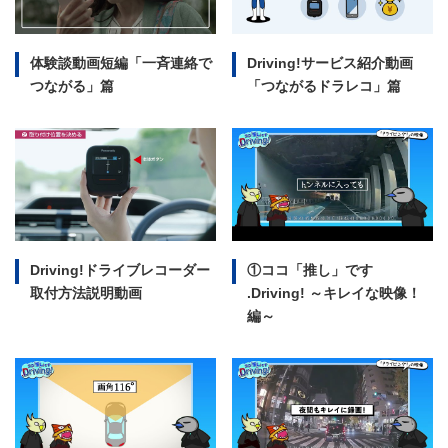
体験談動画短編
「一斉連絡で
Driving!サービス紹介動画
つながる」篇
「つながるドラレコ」篇
Driving!ドライブレコーダー
①ココ「推し」です
取付方法説明動画
.Driving!
～キレイな映像！
編～