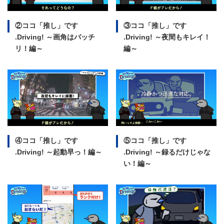
②ココ「推し」です
③ココ「推し」です
.Driving!
～画角はバッチ
.Driving!
～夜間もキレイ！
リ！編～
編～
④ココ「推し」です
⑤ココ「推し」です
.Driving!
～起動早っ！編～
.Driving!
～録るだけじゃな
い！編～