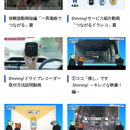
体験談動画短編
「一斉連絡で
Driving!サービス紹介動画
つながる」篇
「つながるドラレコ」篇
Driving!ドライブレコーダー
①ココ「推し」です
取付方法説明動画
.Driving!
～キレイな映像！
編～