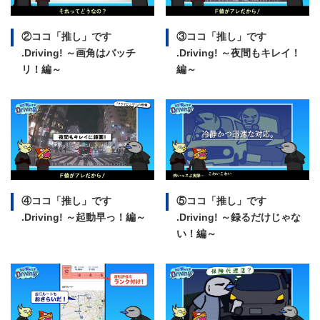
②ココ「推し」です
③ココ「推し」です
.Driving!
～画角はバッチ
.Driving!
～夜間もキレイ！
リ！編～
編～
④ココ「推し」です
⑤ココ「推し」です
.Driving!
～起動早っ！編～
.Driving!
～録るだけじゃな
い！編～