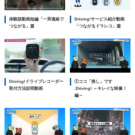
体験談動画短編
「一斉連絡で
Driving!サービス紹介動画
つながる」篇
「つながるドラレコ」篇
Driving!ドライブレコーダー
①ココ「推し」です
取付方法説明動画
.Driving!
～キレイな映像！
編～