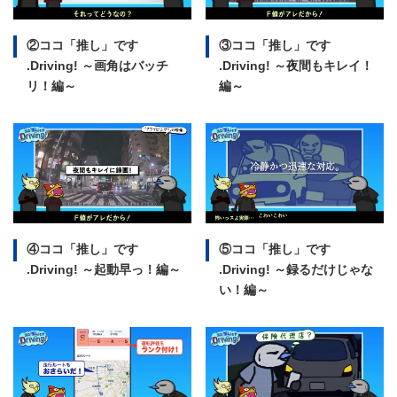
②ココ「推し」です
③ココ「推し」です
.Driving!
～画角はバッチ
.Driving!
～夜間もキレイ！
リ！編～
編～
④ココ「推し」です
⑤ココ「推し」です
.Driving!
～起動早っ！編～
.Driving!
～録るだけじゃな
い！編～