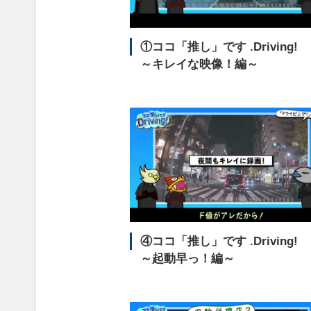
①ココ「推し」です
.Driving!
～キレイな映像！編～
④ココ「推し」です
.Driving!
～起動早っ！編～