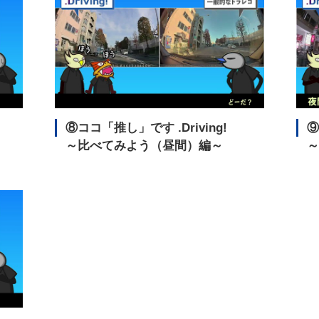
⑧ココ「推し」です
.Driving!
～比べてみよう（昼間）編～
～